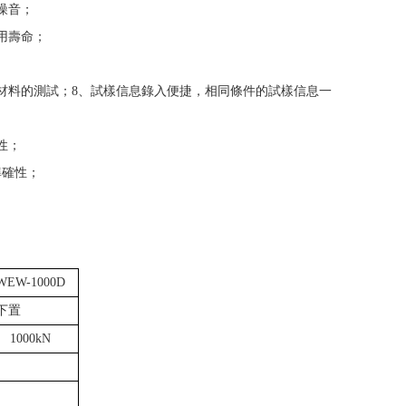
噪音；
用壽命；
材料的測試；8、試樣信息錄入便捷，相同條件的試樣信息一
性；
準確性；
；
WEW-1000D
下置
1000kN