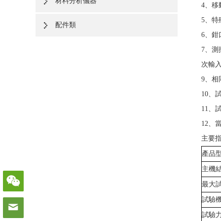
材料分析儀器
4、
5、
配件類
6、鉗
7、
次輸
9、
10
11
12、
主要
產品
主機
最大
試驗
試驗