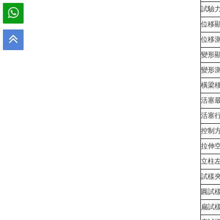
試驗
位移
位移
變形
變形
橫梁
活塞
活塞
控制
拉伸空
立柱
試樣
圓試
扁試