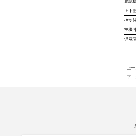
扁試
上下
控制
主機外
供電
上一
下一