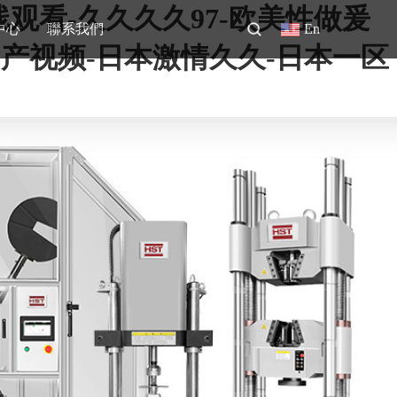
观看-久久久久97-欧美性做爰
中心
聯系我們
En
产视频-日本激情久久-日本一区