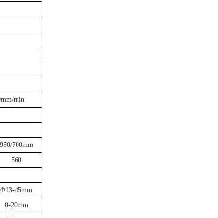
0mm/min
950/700mm
560
Φ13-45mm
0-20mm