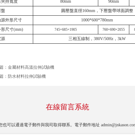
樣夾持寬度
80mm
90mm
壓盤
圓壓盤直徑160mm，下壓盤帶球面調整
油源外形尺寸
1000*600*780mm
形尺寸(mm)
745
×
685
×
1905
760
×
690
×
2055
電源
三相五線制，380V/50Hz，3kW
篇：
金屬材料高溫拉伸試驗機
篇：
防水材料拉伸試驗機
在線留言系統
您也可以通過電子郵件與我司取得聯系。電子郵件地址
admin@jnkason.co