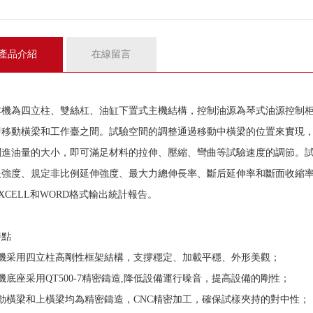
產品介紹
在線留言
本機為四立柱、雙絲杠、油缸下置式主機結構，控制油源為琴式油源控制
即移動橫梁和工作臺之間。試驗空間的調整通過移動中橫梁的位置來實現
閥進油量的大小，即可滿足材料的拉伸、壓縮、彎曲等試驗速度的調節。
服強度、規定非比例延伸強度、最大力總伸長率、斷后延伸率和斷面收縮
XCELL和WORD格式輸出統計報告。
特點
主機采用四立柱高剛性框架結構，支撐穩定、加載平穩、外形美觀；
機底座采用QT500-7精密鑄造,降低設備運行噪音，提高設備的剛性；
移動橫梁和上橫梁均為精密鑄造，CNC精密加工，確保試樣夾持的對中性；