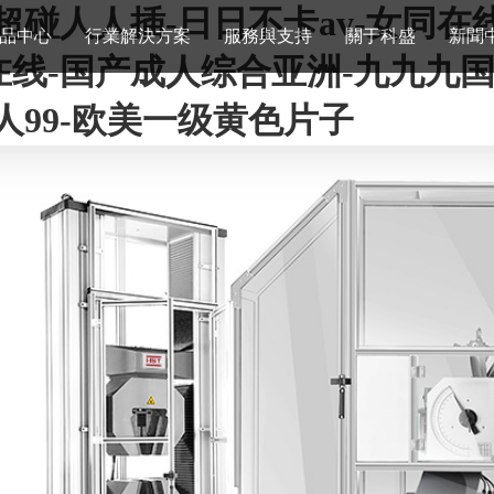
碰人人插-日日不卡av-女同在线
品中心
行業解決方案
服務與支持
關于科盛
新聞
线-国产成人综合亚洲-九九九国
人99-欧美一级黄色片子