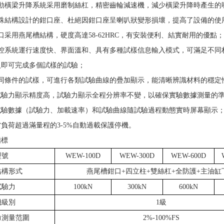
移動橫梁升降系統采用磨制絲杠，精密齒輪減速機，減少橫梁升降時產生的
特殊結構設計的鉗口座、杜絕因鉗口座呈喇叭狀變形損壞，提高了設備的使
口采用燕尾槽結構，硬度高達58-62HRC，有安裝便利、結實耐用的優點；
測控系統運行速度快、界面溫和、具有多種試樣信息輸入模式，可滿足不同
入即可完成多個試樣的試驗；
相同條件的試樣，可進行各類試驗曲線的疊加顯示，能清晰辨識材料的穩定
、試驗力顯示精度高，試驗力顯示全程分辨率不變，以確保實驗數據測量的
、試驗數據（試驗力、加載速率）和試驗曲線隨試驗過程動態實時屏幕顯示
當負荷超過滿量程的3-5%自動過載保護停機。
指標
型號
WEW-100D
WEW-300D
WEW-600D
結構形式
燕尾槽鉗口+四立柱+雙絲杠+全防護+主油缸
試驗力
100kN
300kN
600kN
機級別
1級
力測量范圍
2%-100%FS