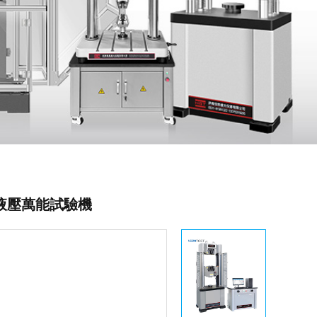
屏顯液壓萬能試驗機