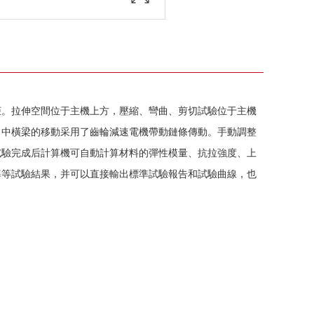
柜。拉伸空間位于主機上方，壓縮、彎曲、剪切試驗位于主機
，中橫梁的移動采用了齒輪減速電機帶動鏈條傳動。手動調整
試驗完成后計算機可自動計算材料的彈性模量、抗拉強度、上
率等試驗結果，并可以直接輸出標準試驗報告和試驗曲線，也