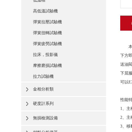
低溫槽
高低溫試驗機
彈簧拉壓試驗機
彈簧扭轉試驗機
彈簧疲勞試驗機
拉床，投影儀
下方
送油
摩擦磨損試驗機
下屈
拉力試驗機
可以
E
金相分析類
性能
硬度計系列
1、
2、主
無損檢測設備
3、