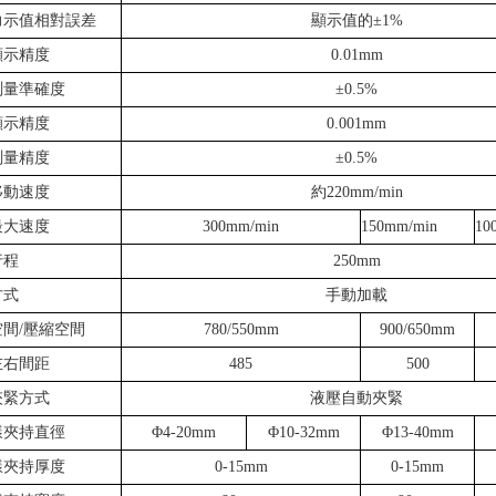
力示值相對誤差
顯示值的±1%
顯示精度
0.01mm
測量準確度
±0.5%
顯示精度
0.001mm
測量精度
±0.5%
移動速度
約220mm/min
最大速度
300mm/min
150mm/min
10
行程
250mm
方式
手動加載
間/壓縮空間
780/550mm
900/650mm
左右間距
485
500
夾緊方式
液壓自動夾緊
樣夾持直徑
Φ4-20mm
Φ10-32mm
Φ13-40mm
樣夾持厚度
0-15mm
0-15mm